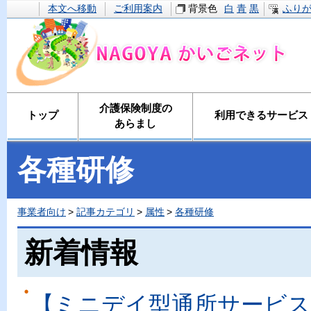
本文へ移動
ご利用案内
背景色
白
青
黒
ふり
介護保険制度の
トップ
利用できるサービス
あらまし
各種研修
事業者向け
記事カテゴリ
属性
各種研修
新着情報
【ミニデイ型通所サービス