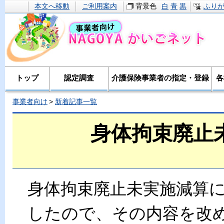
本文へ移動
ご利用案内
背景色
白
青
黒
ふり
トップ
認定調査
介護保険事業者の指定・登録
各
事業者向け
新着記事一覧
身体拘束廃止
身体拘束廃止未実施減算
したので、その内容を改