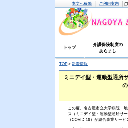
本文へ移動
ご利用案内
介護保険制度の
トップ
あらまし
TOP
新着情報
ミニデイ型・運動型通所サ
の
この度、名古屋市立大学病院 地
ス（ミニデイ型・運動型通所サー
（COVID-19）が総合事業サ