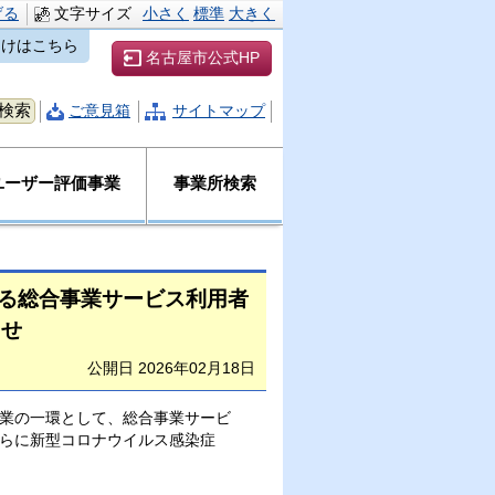
げる
文字サイズ
小さく
標準
大きく
向けはこちら
名古屋市公式HP
ご意見箱
サイトマップ
ユーザー評価事業
事業所検索
よる総合事業サービス利用者
らせ
公開日 2026年02月18日
業の一環として、総合事業サービ
らに新型コロナウイルス感染症