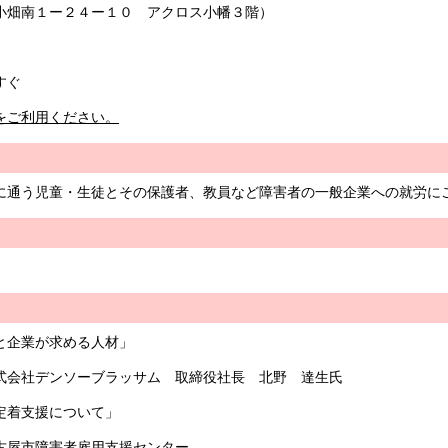
畑南１ー２４ー１０ アクロス小幡３階）
すぐ
をご利用ください。
に通う児童・生徒とその保護者、教員など障害者の一般企業への就労に
と企業が求める人材」
ッサム 取締役社長 北野 達生氏
定着支援について」
用支援センター