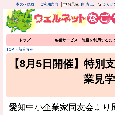
本文へ移動
ご利用案内
背景色
白
青
黒
ふりが
トップ
各種サービス・制度を利用するに
TOP
新着情報
【8月5日開催】特別
業見
愛知中小企業家同友会より