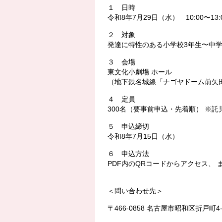
１ 日時
令和8年7月29日（水） 10:00〜13:
２ 対象
発達に特性のある小学校3年生〜中
３ 会場
東文化小劇場 ホール
（地下鉄名城線「ナゴヤドーム前矢
４ 定員
300名（要事前申込・先着順） ※
５ 申込締切
令和8年7月15日（水）
６ 申込方法
PDF内のQRコードからアクセス、
＜問い合わせ先＞
〒466-0858 名古屋市昭和区折戸町4-