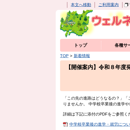
本文へ移動
ご利用案内
トップ
各種サ
TOP
新着情報
【開催案内】令和８年度
「この先の進路はどうなるの？」「
りませんか。 中学校卒業後の進学
詳細は下記に添付のPDFをご参照く
中学校卒業後の進学・就労についての