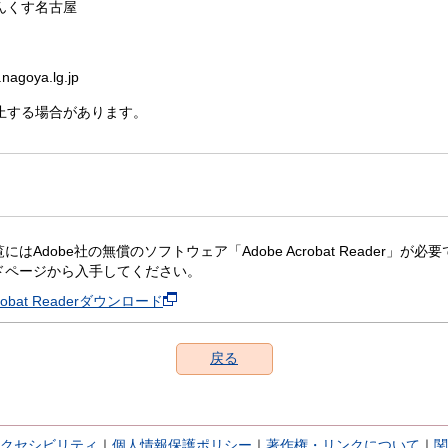
んくす名古屋
nagoya.lg.jp
止する場合があります。
にはAdobe社の無償のソフトウェア「Adobe Acrobat Reader」が必要です。
ドページから入手してください。
crobat Readerダウンロード
戻る
クセシビリティ
｜
個人情報保護ポリシー
｜
著作権・リンクについて
｜
関