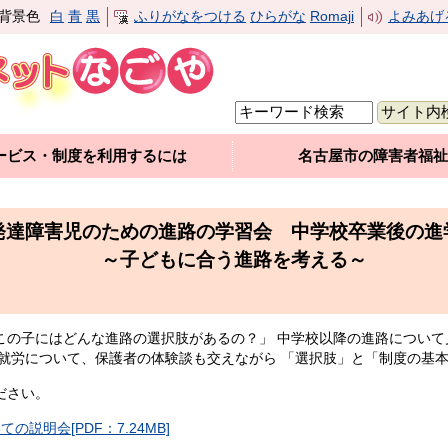
背景色
白
青
黒
ふりがなをつける
ひらがな
Romaji
よみあげ
ービス・制度を利用するには
名古屋市の障害者福祉
発達障害児のための進路の学習会 中学校卒業後の進
～子どもに合う進路を考える～
この子にはどんな進路の選択肢があるの？」 中学校以降の進路について
や就労について、保護者の体験談も交えながら 「選択肢」と「制度の基
ださい。
説明会[PDF：7.24MB]