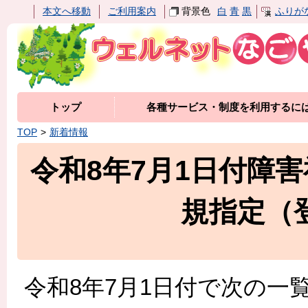
本文へ移動
ご利用案内
背景色
白
青
黒
ふりが
トップ
各種サービス・制度を利用するに
TOP
新着情報
令和8年7月1日付障
規指定（
令和8年7月1日付で次の一