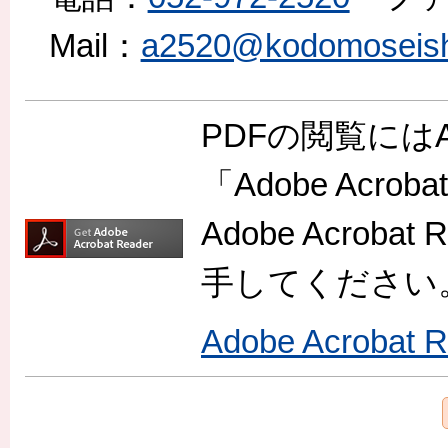
Mail：
a2520@kodomoseishon
PDFの閲覧には
「Adobe Acr
Adobe Acro
手してください
Adobe Acroba