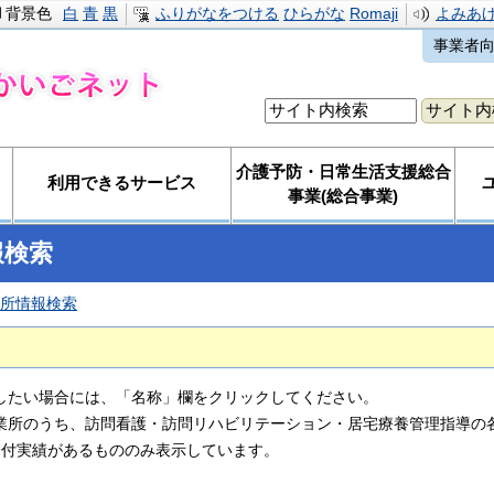
背景色
白
青
黒
ふりがなをつける
ひらがな
Romaji
よみあ
事業者
介護予防・日常生活支援総合
利用できるサービス
事業(総合事業)
報検索
所情報検索
したい場合には、「名称」欄をクリックしてください。
業所のうち、訪問看護・訪問リハビリテーション・居宅療養管理指導の各
給付実績があるもののみ表示しています。