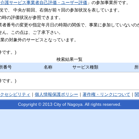
市介護サービス事業者自己評価・ユーザー評価
」の参加事業所です。
状況で、 中央が前回、右側が前々回の参加状況を表しています。
の時の評価状況が参照できます。
業者番号の変更や指定年月日の時期の関係で、事業に参加していないの
せん。この点は、ご了承下さい。
事業の対象外のサービスとなっています。
件です。)
検索結果一覧
所番号
名称
サービス種類
所
件です。)
クセシビリティ
｜
個人情報保護ポリシー
｜
著作権・リンクについて
｜
関
Copyright © 2013 City of Nagoya. All rights reserved.