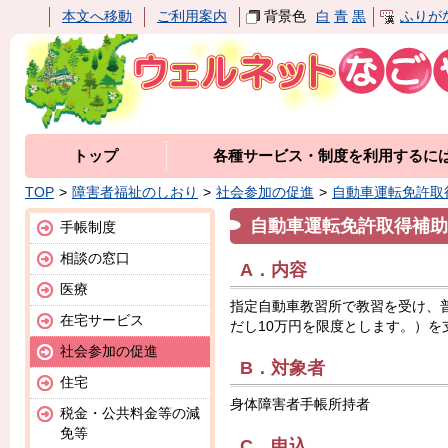
本文へ移動
ご利用案内
背景色
白
青
黒
ふりが
トップ
各種サービス・制度を利用するに
TOP
障害者福祉のしおり
社会参加の促進
自動車運転免許取
自動車運転免許取得補助
手帳制度
相談の窓口
A．内容
医療
指定自動車教習所で教習を受け、
在宅サービス
だし10万円を限度とします。）を
社会参加の促進
B．対象者
住宅
身体障害者手帳所持者
税金・公共料金等の減
免等
C．申込