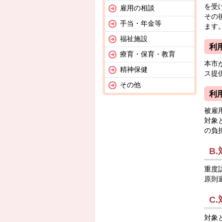
を受
雇用の相談
その
手当・年金等
ます
福祉施設
利
療育・保育・教育
本市
精神保健
ス提
その他
利
被雇
対象
の負
B
重度
原則
C
対象