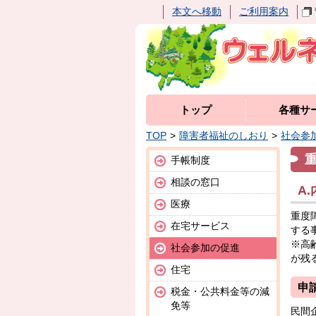
本文へ移動
ご利用案内
トップ
各種サ
TOP
障害者福祉のしおり
社会参
手帳制度
相談の窓口
A
医療
重度
在宅サービス
する
※高
社会参加の促進
が残
住宅
申
税金・公共料金等の減
免等
民間