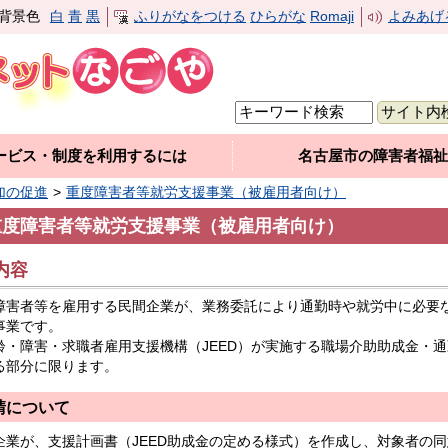
背景色
白
青
黒
ふりがなをつける
ひらがな
Romaji
よみあげ
ービス・制度を利用するには
名古屋市の障害者福祉
加の促進
重度障害者等就労支援事業（被雇用者向け）
重度障害者等就労支援事業（被雇用者向け）
.内容
障害者等を雇用する民間企業が、業務委託により通勤時や就労中に必要
事業です。
齢・障害・求職者雇用支援機構（JEED）が実施する職場介助助成金・
る部分に限ります。
請について
企業が、支援計画書（JEED助成金の定める様式）を作成し、対象者の同