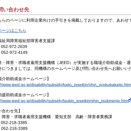
.問い合わせ先
ちらのページに利用企業向けの手引きを掲載しておりますので、あわせ
ページはこちら
福祉局障害福祉部障害者支援課
052-972-2639
052-972-4149
齢・障害・求職者雇用支援機構（JEED）が実施する職場介助助成金・
せにつきましては、同機構のホームページ及び問い合わせ先へお願いい
場介助助成金ホームページ】
://www.jeed.go.jp/disability/subsidy/kaijo_joseikin/shin_syokubakaijo.htm
勤援助助成金ホームページ】
://www.jeed.go.jp/disability/subsidy/tsukin_joseikin/shin_tsukinenjo.html
い合わせ先】
・障害・求職者雇用支援機構 愛知支部 高齢・障害者業務課
052-218-3385
052-218-3389