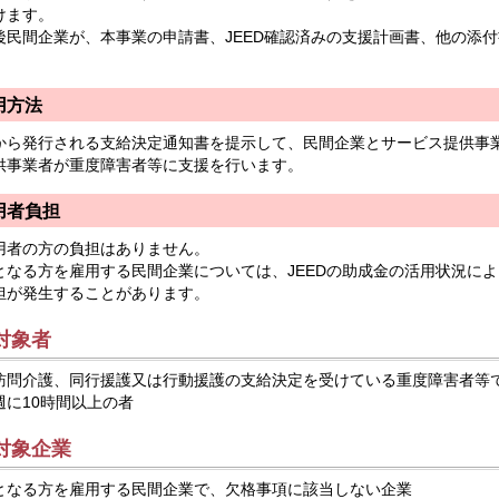
けます。
後民間企業が、本事業の申請書、JEED確認済みの支援計画書、他の添
。
用方法
から発行される支給決定通知書を提示して、民間企業とサービス提供事
供事業者が重度障害者等に支援を行います。
用者負担
用者の方の負担はありません。
となる方を雇用する民間企業については、JEEDの助成金の活用状況に
担が発生することがあります。
.対象者
訪問介護、同行援護又は行動援護の支給決定を受けている重度障害者等
週に10時間以上の者
.対象企業
となる方を雇用する民間企業で、欠格事項に該当しない企業