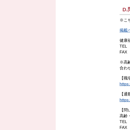
D
※こ
掲載
健康
TEL 
FAX 
※高
合わ
【職
https
【通
https
【問
高齢
TEL 
FAX 