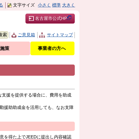
る
文字サイズ
小さく
標準
大きく
名古屋市公式HP
ご意見箱
サイトマップ
施策
事業者の方へ
な支援を提供する場合に、費用を助成
通勤援助助成金を活用しても、なお支障
意を得た上でJEEDに提出し内容確認