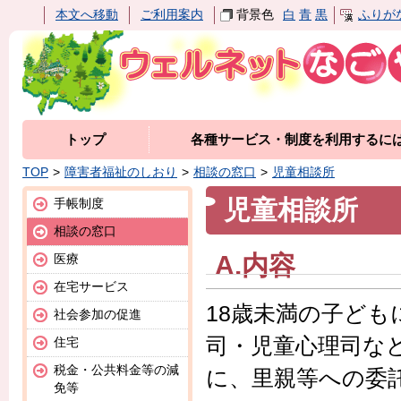
本文へ移動
ご利用案内
背景色
白
青
黒
ふりが
トップ
各種サービス・制度を利用するに
TOP
障害者福祉のしおり
相談の窓口
児童相談所
児童相談所
手帳制度
相談の窓口
A.内容
医療
在宅サービス
18歳未満の子ど
社会参加の促進
司・児童心理司な
住宅
税金・公共料金等の減
に、里親等への委
免等