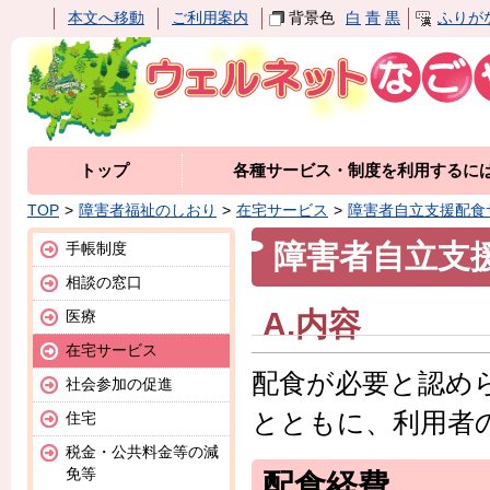
本文へ移動
ご利用案内
背景色
白
青
黒
ふりが
トップ
各種サービス・制度を利用するに
TOP
障害者福祉のしおり
在宅サービス
障害者自立支援配食
障害者自立支
手帳制度
相談の窓口
A.内容
医療
在宅サービス
配食が必要と認め
社会参加の促進
とともに、利用者
住宅
税金・公共料金等の減
免等
配食経費