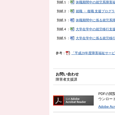
別紙１：
休職期間中の就労系障害福祉サ
別紙２：
就職 ・ 復職 支援プログラム概
別紙３：
休職期間中に係る就労系障害福
別紙４：
大学在学中の就労移行支援利用
別紙５：
大学在学中に係る就労移行支援
参考：
「平成29年度障害福祉サービス等
お問い合わせ
障害者支援課
PDFの閲覧
ウンロー
Adobe A