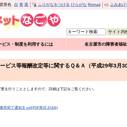
背景色
白
青
黒
ふりがなをつける
ひらがな
Romaji
よみあげ
ービス・制度を利用するには
名古屋市の障害者福祉
サービス等報酬改定等に関するＱ＆Ａ（平成29年3月3
変更を行うこととしますので、
詳細は下記をご覧ください。
て通知文.pdf(PDF形式:85KB)