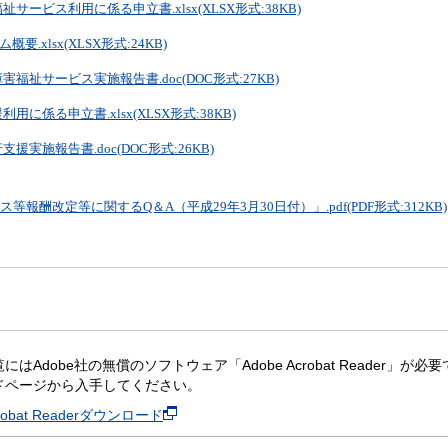
ービス利用に係る申立書.xlsx(XLSX形式:38KB)
要.xlsx(XLSX形式:24KB)
祉サービス実施報告書.doc(DOC形式:27KB)
に係る申立書.xlsx(XLSX形式:38KB)
実施報告書.doc(DOC形式:26KB)
報酬改定等に関するQ＆A（平成29年3月30日付）」.pdf(PDF形式:312KB)
にはAdobe社の無償のソフトウェア「Adobe Acrobat Reader」が必要です。
ドページから入手してください。
crobat Readerダウンロード