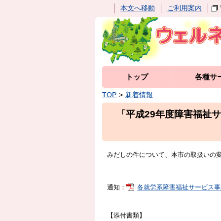
本文へ移動
ご利用案内
トップ
各種サ
TOP
新着情報
「平成29年度障害福祉
みだしの件について、
本市の取扱いの
通知：
各就労系障害福祉サービス事業所宛
【添付書類】