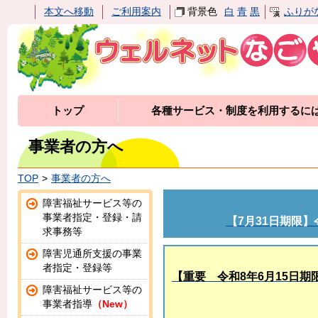
本文へ移動
ご利用案内
背景色
白
青
黒
ふりが
トップ
各種サービス・制度を利用するに
事業者の方へ
TOP
事業者の方へ
障害福祉サービス等の
事業者指定・登録・請
【7月31日期限
求事務等
障害児通所支援の事業
者指定・登録等
【重要 令和8年6月15日
障害福祉サービス等の
事業者指導
（New）