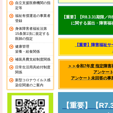
自立支援医療機関の指
定等
福祉有償運送の事業者
【重要】【R8.3.31期限／
登録
に関する届出・障害福
身体障害者福祉法第
15条第1項に規定する
医師の指定
【重要】障害福祉サ
健康管理
栄養・給食関係
補装具費支給制度関係
＞＞令和7年度 指定障
日常生活用具給付制度
アンケート
関係
アンケート未回答の事
新型コロナウイルス感
染症関連のご案内
【重要】【R7.