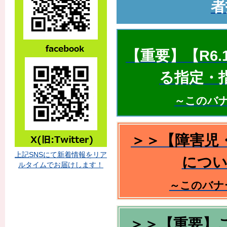
者
【重要】【R6
る指定・
～このバ
＞＞【障害児
上記SNSにて新着情報をリア
につい
ルタイムでお届けします！
～このバナ
＞＞【重要】