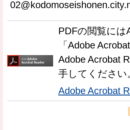
02@kodomoseishonen.city.n
PDFの閲覧には
「Adobe Acr
Adobe Acro
手してください
Adobe Acroba