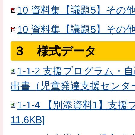
10 資料集【議題5】その他③[
10 資料集【議題5】その他④[
３ 様式データ
1-1-2 支援プログラム
出書（児童発達支援センター）[
1-1-4 【別添資料1】支
11.6KB]