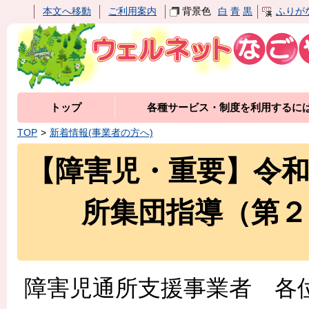
本文へ移動
ご利用案内
背景色
白
青
黒
ふりが
トップ
各種サービス・制度を利用するに
TOP
新着情報(事業者の方へ)
【障害児・重要】令
所集団指導（第
障害児通所支援事業者 各