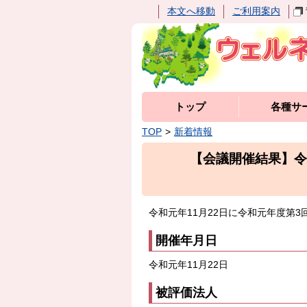
本文へ移動
ご利用案内
トップ
各種サ
TOP
新着情報
【会議開催結果】令
令和元年11月22日に令和元年度第
開催年月日
令和元年11月22日
被評価法人