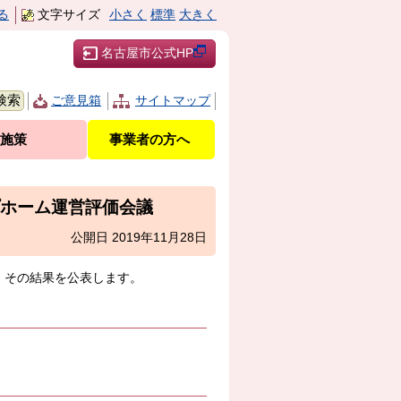
る
文字サイズ
小さく
標準
大きく
名古屋市公式HP
ご意見箱
サイトマップ
施策
事業者の方へ
プホーム運営評価会議
公開日 2019年11月28日
、その結果を公表します。