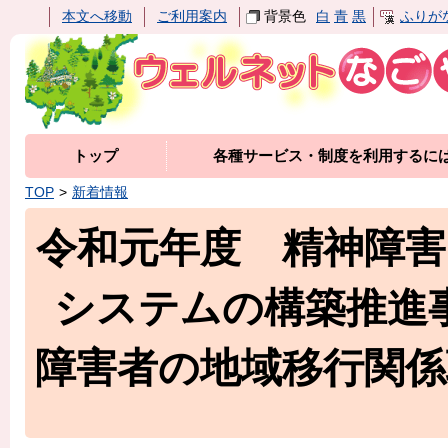
本文へ移動
ご利用案内
背景色
白
青
黒
ふりが
トップ
各種サービス・制度を利用するに
TOP
新着情報
令和元年度 精神障
システムの構築推進
障害者の地域移行関