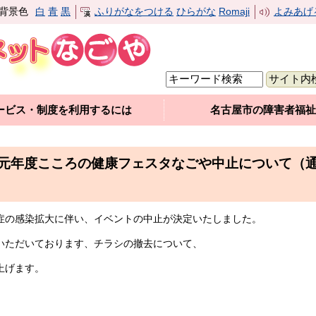
背景色
白
青
黒
ふりがなをつける
ひらがな
Romaji
よみあげ
ービス・制度を利用するには
名古屋市の障害者福祉
元年度こころの健康フェスタなごや中止について（
症の感染拡大に伴い、イベントの中止が決定いたしました。
ただいております、チラシの撤去について、
上げます。