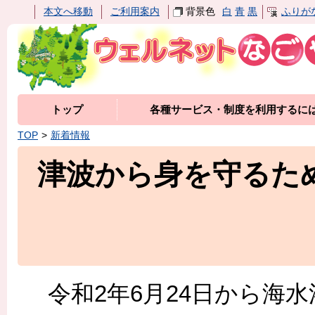
本文へ移動
ご利用案内
背景色
白
青
黒
ふりが
トップ
各種サービス・制度を利用するに
TOP
新着情報
津波から身を守るた
令和2年6月24日から海