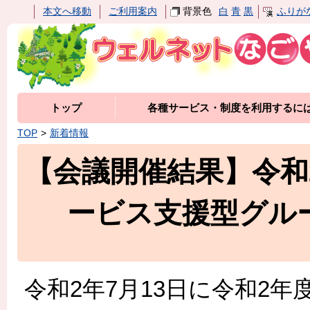
本文へ移動
ご利用案内
背景色
白
青
黒
ふりが
トップ
各種サービス・制度を利用するに
TOP
新着情報
【会議開催結果】令和
ービス支援型グル
令和2年7月13日に令和2