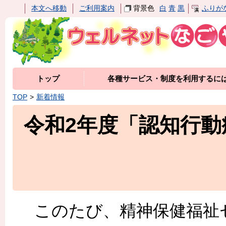
本文へ移動
ご利用案内
背景色
白
青
黒
ふりが
トップ
各種サービス・制度を利用するに
TOP
新着情報
令和2年度「認知行
このたび、精神保健福祉