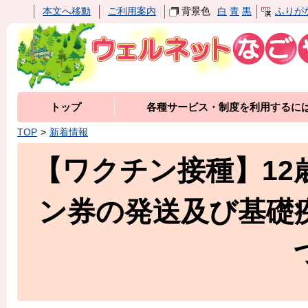
本文へ移動
ご利用案内
背景色
白
青
黒
ふりが
トップ
各種サービス・制度を利用するに
TOP
新着情報
【ワクチン接種】12
ン券の発送及び基礎