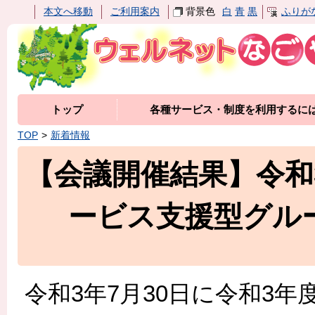
本文へ移動
ご利用案内
背景色
白
青
黒
ふりが
トップ
各種サービス・制度を利用するに
TOP
新着情報
【会議開催結果】令和
ービス支援型グル
令和3年7月30日に令和3