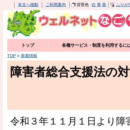
本文へ移動
ご利用案内
背景色
白
青
黒
ふりが
トップ
各種サービス・制度を利用するに
TOP
新着情報
障害者総合支援法の
令和３年１１月１日より障