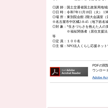
◎講 師：国土交通省国土政策局地域
◎日 時：令和
7
年
11
月
18
日（火）
13
◎場 所：東別院会館
2
階大会議室（
※名古屋市中区橘
2-8-45
（地下鉄名
◎対 象：
*
生きづらさを抱えた人の
※福祉関係者（居住支援法
等
◎定 員：１００名
◎主 催：
NPO
法人くらし応援ネット
PDFの閲覧
ウンロー
Adobe A