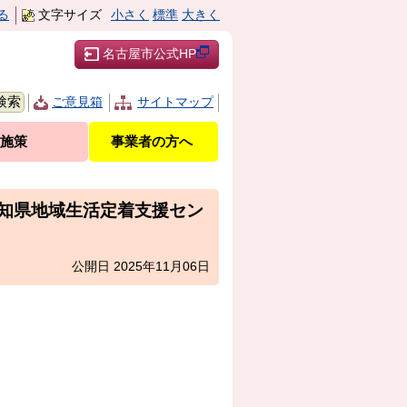
る
文字サイズ
小さく
標準
大きく
名古屋市公式HP
ご意見箱
サイトマップ
施策
事業者の方へ
愛知県地域生活定着支援セン
公開日 2025年11月06日