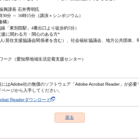
振興課長 石井秀明氏
時
30
分 ～
16
時
15
分（講演＋シンポジウム）
蓮橘）
城線「東別院駅」
4
番出口より徒歩約
5
分）
支援に関わる方・関心のある方
*
人
/
居住支援協議会関係者を含む）、社会福祉協議会、地方公共団体、
ワーク（愛知県地域生活定着支援センター）
にはAdobe社の無償のソフトウェア「Adobe Acrobat Reader」が必要です。
ドページから入手してください。
crobat Readerダウンロード
戻る