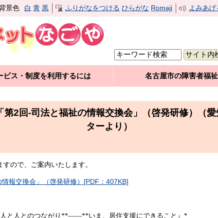
背景色
白
青
黒
ふりがなをつける
ひらがな
Romaji
よみあげ
ービス・制度を利用するには
名古屋市の障害者福祉
「第2回-司法と福祉の情報交換会」（啓発研修）（
ターより）
ますので、ご案内いたします。
情報交換会」（啓発研修）[PDF：407KB]
人と人とのつながり
**——**
いま、居住支援にできること』
*