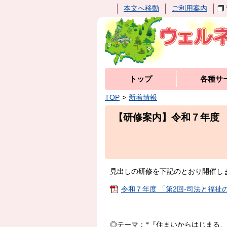
本文へ移動
ご利用案内
トップ
各種サ
TOP
新着情報
【研修案内】令和７年度 
見出しの研修を下記のとおり開催し
令和７年度 「第2回-司法と福祉の
◎テーマ：
*
『住まいからはじまる、