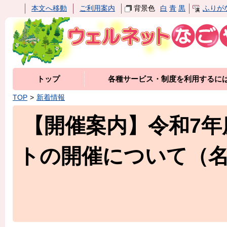
本文へ移動
ご利用案内
背景色
白
青
黒
ふりが
トップ
各種サービス・制度を利用するに
TOP
新着情報
【開催案内】令和7
トの開催について（