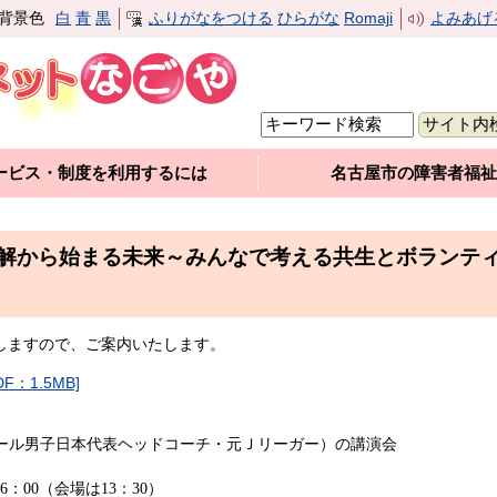
背景色
白
青
黒
ふりがなをつける
ひらがな
Romaji
よみあげ
ービス・制度を利用するには
名古屋市の障害者福祉
解から始まる未来～みんなで考える共生とボランテ
しますので、ご案内いたします。
：1.5MB]
ール男子日本代表ヘッドコーチ・元Ｊリーガー）の講演会
6
：
00
（会場は
13
：
30
）