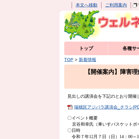
本文へ移動
ご利用案内
トップ
各種サ
TOP
新着情報
【開催案内】障害理
見出しの講演会を下記のとおり開催
瑞穂区アジパラ講演会_チラシ[PDF
〇イベント概要
京谷和幸氏（車いすバスケットボ
〇日時
令和７年
12
月７日（日）
14
：
00
～
1