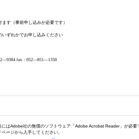
けます（事前申し込みが必要です）
のいずれかでお申し込みください
2—9384
fax
：
052—851—1350
にはAdobe社の無償のソフトウェア「Adobe Acrobat Reader」が必要です。
ドページから入手してください。