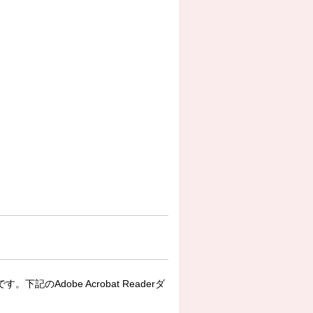
下記のAdobe Acrobat Readerダ