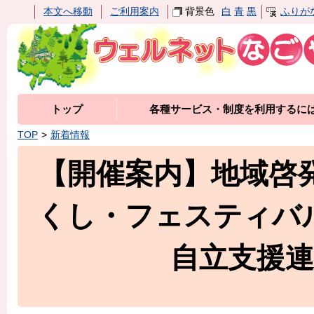
本文へ移動
ご利用案内
背景色
白
青
黒
ふりが
トップ
各種サービス・制度を利用するに
TOP
新着情報
【開催案内】地域啓
くし・フェスティバ
自立支援