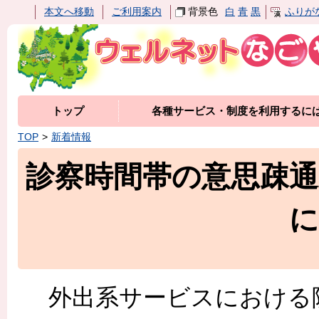
本文へ移動
ご利用案内
背景色
白
青
黒
ふりが
トップ
各種サービス・制度を利用するに
TOP
新着情報
診察時間帯の意思疎
に
外出系サービスにおける