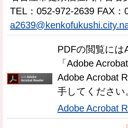
TEL
：052-972-2639
FAX
：0
a2639@kenkofukushi.city.na
PDFの閲覧には
「Adobe Acr
Adobe Acro
手してください
Adobe Acroba