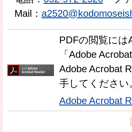
Mail：
a2520@kodomoseishon
PDFの閲覧には
「Adobe Acr
Adobe Acro
手してください
Adobe Acroba