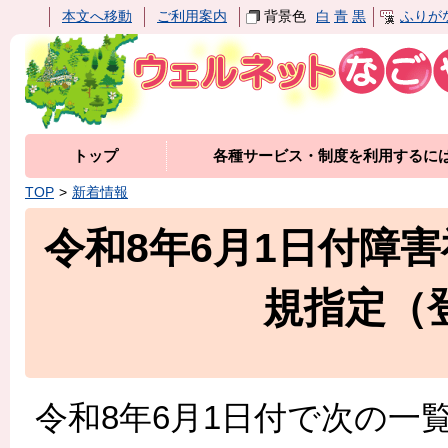
本文へ移動
ご利用案内
背景色
白
青
黒
ふりが
トップ
各種サービス・制度を利用するに
TOP
新着情報
令和8年6月1日付障
規指定（
令和8年6月1日付で次の一