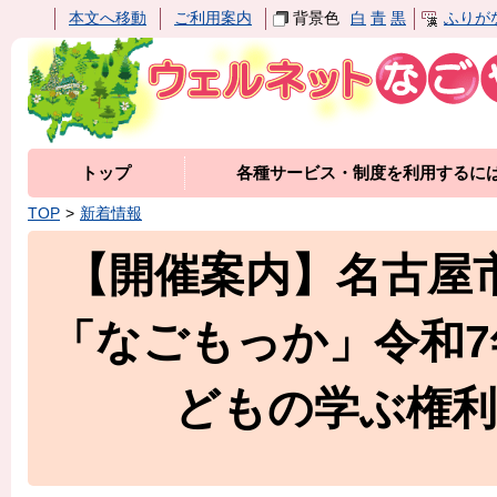
本文へ移動
ご利用案内
背景色
白
青
黒
ふりが
トップ
各種サービス・制度を利用するに
TOP
新着情報
【開催案内】名古屋
「なごもっか」令和
どもの学ぶ権