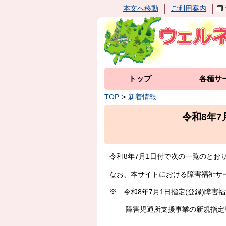
本文へ移動
ご利用案内
トップ
各種サ
TOP
新着情報
令和8年
令和8年7月1日付で次の一覧のと
なお、本サイトにおける障害福祉サ
※ 令和8年7月1日指定(登録)障
障害児通所支援事業の新規指定事