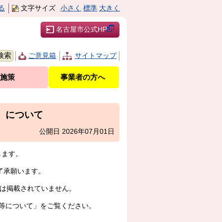
る
文字サイズ
小さく
標準
大きく
名古屋市公式HP
ご意見箱
サイトマップ
施策
事業者の方へ
）について
公開日 2026年07月01日
します。
了承願います。
ては掲載されていません。
等について」をご覧ください。