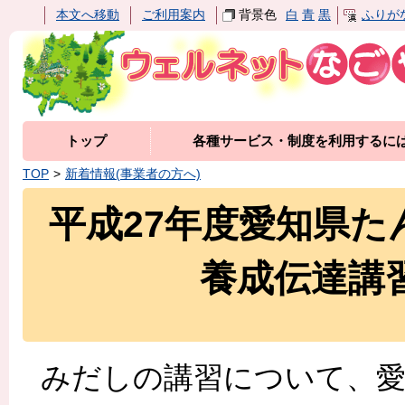
本文へ移動
ご利用案内
背景色
白
青
黒
ふりが
トップ
各種サービス・制度を利用するに
TOP
新着情報(事業者の方へ)
平成27年度愛知県
養成伝達講
みだしの講習について、