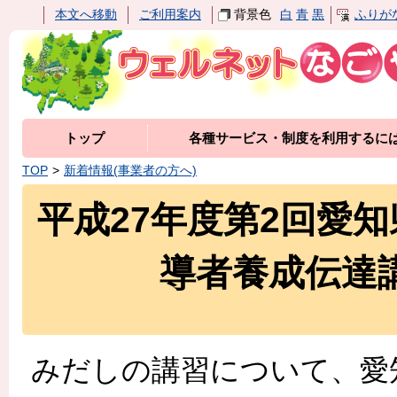
本文へ移動
ご利用案内
背景色
白
青
黒
ふりが
トップ
各種サービス・制度を利用するに
TOP
新着情報(事業者の方へ)
平成27年度第2回愛
導者養成伝達
みだしの講習について、愛