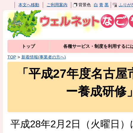
本文へ移動
ご利用案内
背景色
白
青
黒
ふりが
トップ
各種サービス・制度を利用するに
TOP
新着情報(事業者の方へ)
「平成27年度名古
ー養成研修
平成28年2月2日（火曜日