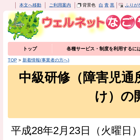
本文へ移動
ご利用案内
背景色
白
青
黒
ふりが
トップ
各種サービス・制度を利用するに
TOP
新着情報(事業者の方へ)
中級研修（障害児通
け）の
平成28年2月23日（火曜