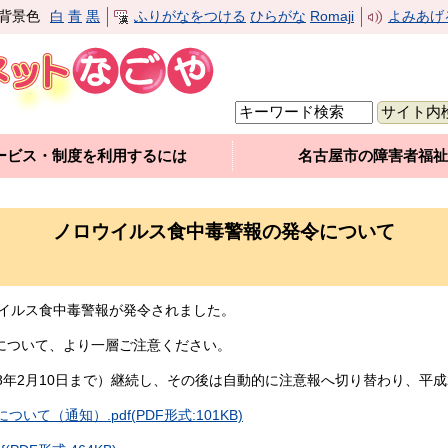
背景色
白
青
黒
ふりがなをつける
ひらがな
Romaji
よみあげ
ービス・制度を利用するには
名古屋市の障害者福祉
ノロウイルス食中毒警報の発令について
ウイルス食中毒警報が発令されました。
について、より一層ご注意ください。
8年2月10日まで）継続し、その後は自動的に注意報へ切り替わり、平成2
て（通知）.pdf(PDF形式:101KB)