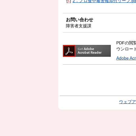
2．ノロ食中毒警報添付リーフ.pdf(
お問い合わせ
障害者支援課
PDFの閲覧
ウンロー
Adobe A
ウェブア