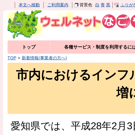
本文へ移動
ご利用案内
背景色
白
青
黒
ふりが
トップ
各種サービス・制度を利用するに
TOP
新着情報(事業者の方へ)
市内におけるインフ
増
愛知県では、平成28年2月