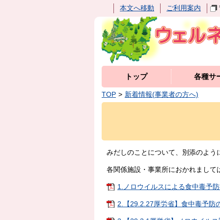
本文へ移動
ご利用案内
トップ
各種サ
TOP
新着情報(事業者の方へ)
みだしのことについて、別添のよう
各関係施設・事業所におかれまして
1.ノロウイルスによる食中毒予防の徹
2.【29.2.27厚労省】食中毒予防の