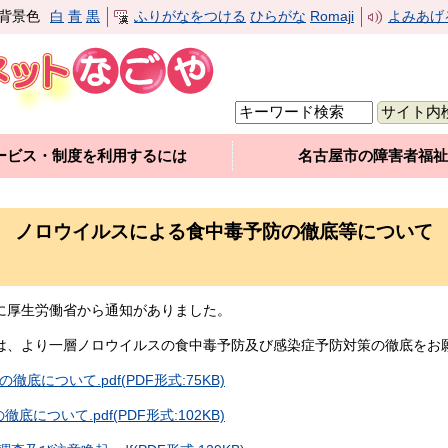
背景色
白
青
黒
ふりがなをつける
ひらがな
Romaji
よみあげ
ービス・制度を利用するには
名古屋市の障害者福祉
ノロウイルスによる食中毒予防の徹底等について
に厚生労働省から通知がありました。
は、より一層ノロウイルスの食中毒予防及び感染症予防対策の徹底をお
底について.pdf(PDF形式:75KB)
徹底について.pdf(PDF形式:102KB)