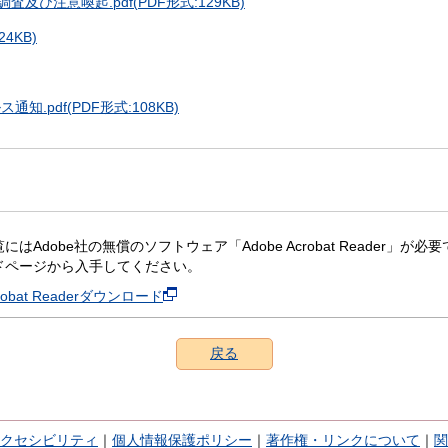
査及び注意喚起.pdf(PDF形式:129KB)
4KB)
通知.pdf(PDF形式:108KB)
にはAdobe社の無償のソフトウェア「Adobe Acrobat Reader」が必要です。
ドページから入手してください。
crobat Readerダウンロード
戻る
クセシビリティ
｜
個人情報保護ポリシー
｜
著作権・リンクについて
｜
関