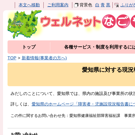
本文へ移動
ご利用案内
背景色
白
青
黒
ふりが
トップ
各種サービス・制度を利用するに
TOP
新着情報(事業者の方へ)
愛知県に対する現況
みだしのことについて、愛知県では、県内の施設及び事業所の状
詳しくは、
愛知県のホームページ「障害者・児施設現況報告書に
この件に関するお問い合わせ先：愛知県健康福祉部障害福祉課 事業所・地域
お問い合わせ