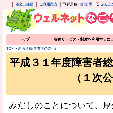
本文へ移動
ご利用案内
背景色
白
青
黒
ふりが
トップ
各種サービス・制度を利用するに
TOP
新着情報(事業者の方へ)
平成３１年度障害者
（１次
みだしのことについて、厚