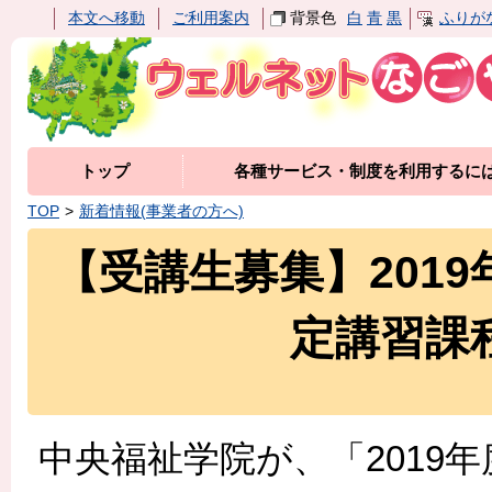
本文へ移動
ご利用案内
背景色
白
青
黒
ふりが
トップ
各種サービス・制度を利用するに
TOP
新着情報(事業者の方へ)
【受講生募集】201
定講習課
中央福祉学院が、「2019