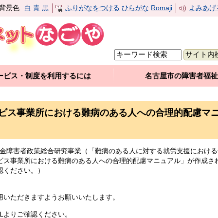
背景色
白
青
黒
ふりがなをつける
ひらがな
Romaji
よみあげ
ービス・制度を利用するには
名古屋市の障害者福祉
ビス事業所における難病のある人への合理的配慮マ
補助金障害者政策総合研究事業（「難病のある人に対する就労支援におけ
ビス事業所における難病のある人への合理的配慮マニュアル」が作成さ
認ください。）
用いただきますようお願いいたします。
Lよりご確認ください。