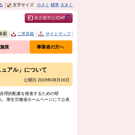
る
文字サイズ
小さく
標準
大きく
名古屋市公式HP
ご意見箱
サイトマップ
施策
事業者の方へ
ニュアル」について
公開日 2019年08月16日
る合理的配慮を推進するための研
れ、厚生労働省ホームページにて公表