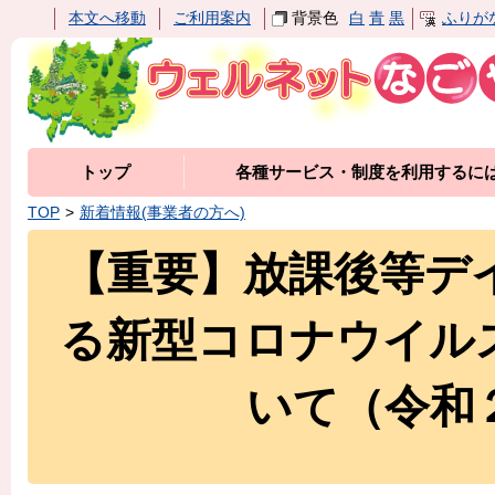
本文へ移動
ご利用案内
背景色
白
青
黒
ふりが
トップ
各種サービス・制度を利用するに
TOP
新着情報(事業者の方へ)
【重要】放課後等デ
る新型コロナウイル
いて（令和