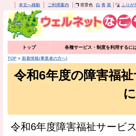
本文へ移動
ご利用案内
背景色
白
青
黒
ふりが
トップ
各種サービス・制度を利用するに
TOP
新着情報(事業者の方へ)
令和6年度の障害福
に
令和6年度障害福祉サービ