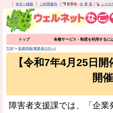
本文へ移動
ご利用案内
背景色
白
青
黒
ふりが
トップ
各種サービス・制度を利用するに
TOP
新着情報(事業者の方へ)
【令和7年4月25日
開
障害者支援課では、「企業