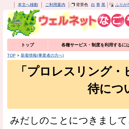
本文へ移動
ご利用案内
背景色
白
青
黒
ふりが
トップ
各種サービス・制度を利用するに
TOP
新着情報(事業者の方へ)
「プロレスリング・
待につ
みだしのことにつきまして