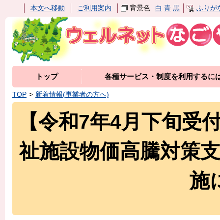
本文へ移動
ご利用案内
背景色
白
青
黒
ふりが
トップ
各種サービス・制度を利用するに
TOP
新着情報(事業者の方へ)
【令和7年4月下旬受
祉施設物価高騰対策
施