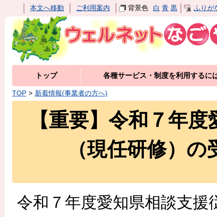
本文へ移動
ご利用案内
背景色
白
青
黒
ふりが
トップ
各種サービス・制度を利用するに
TOP
新着情報(事業者の方へ)
【重要】令和７年度
（現任研修）の
令和７年度愛知県相談支援