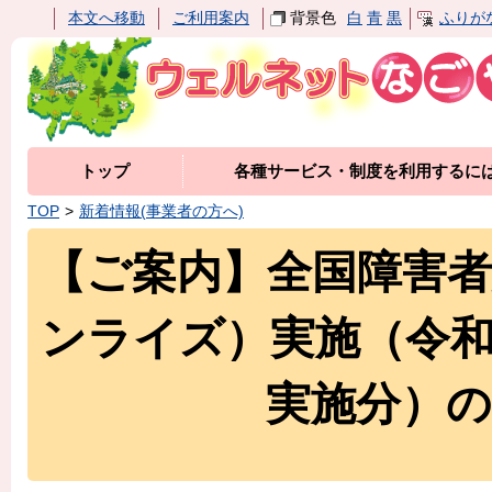
本文へ移動
ご利用案内
背景色
白
青
黒
ふりが
トップ
各種サービス・制度を利用するに
TOP
新着情報(事業者の方へ)
【ご案内】全国障害
ンライズ）実施（令
実施分）